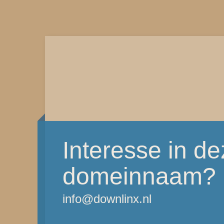
Interesse in d
domeinnaam?
info@downlinx.nl