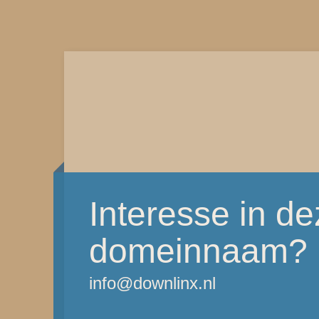
Interesse in d
domeinnaam?
info@downlinx.nl