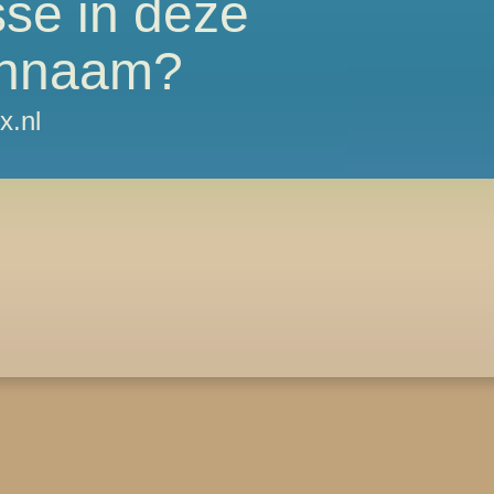
sse in deze
nnaam?
x.nl