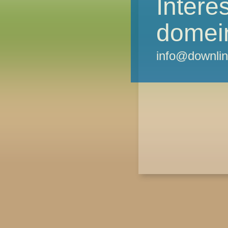
Intere
domei
info@downlin