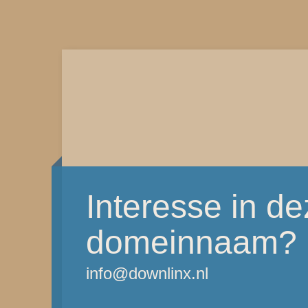
Interesse in d
domeinnaam?
info@downlinx.nl