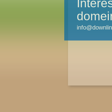
Intere
domei
info@downlin