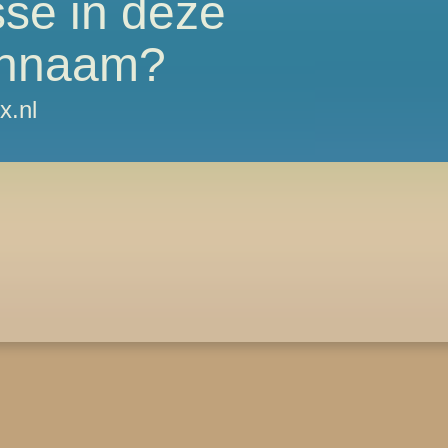
sse in deze
nnaam?
x.nl