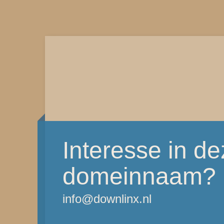
Interesse in d
domeinnaam?
info@downlinx.nl