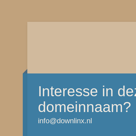
Interesse in d
domeinnaam?
info@downlinx.nl