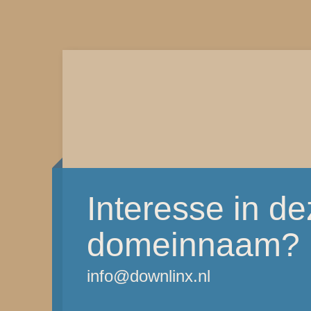
Interesse in d
domeinnaam?
info@downlinx.nl