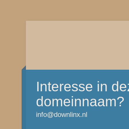
Interesse in d
domeinnaam?
info@downlinx.nl