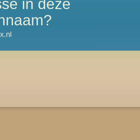
sse in deze
nnaam?
x.nl