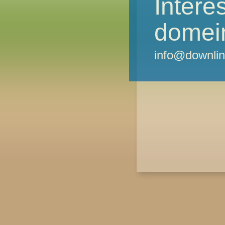
Intere
domei
info@downlin