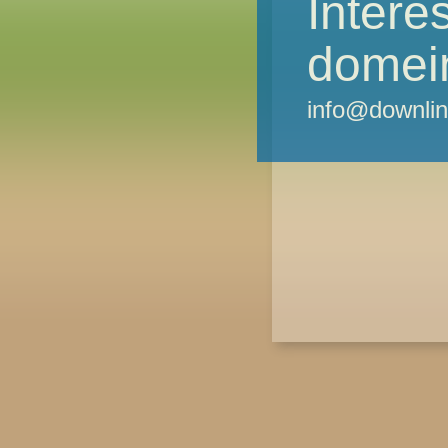
Intere
domei
info@downlin