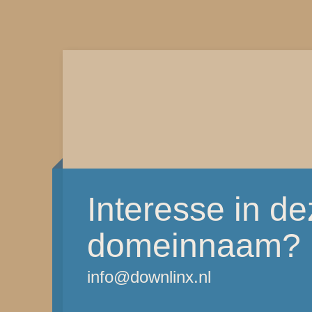
Interesse in d
domeinnaam?
info@downlinx.nl