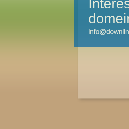
Intere
domei
info@downlin