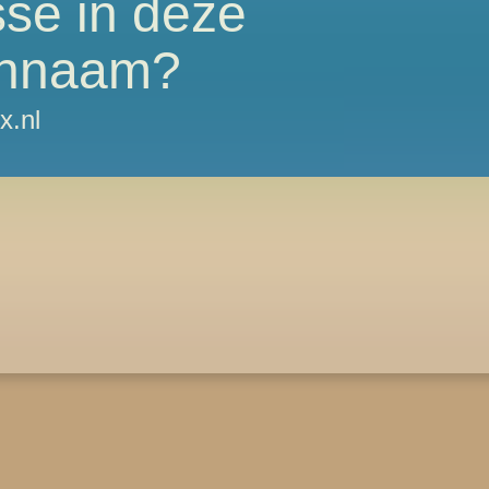
sse in deze
nnaam?
x.nl