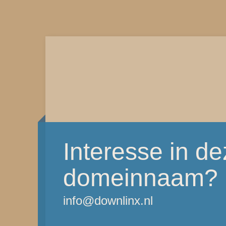
Interesse in d
domeinnaam?
info@downlinx.nl