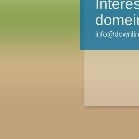
Intere
domei
info@downlin