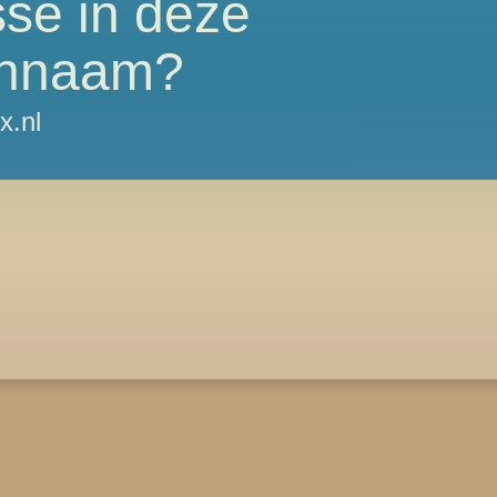
sse in deze
nnaam?
x.nl