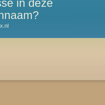
sse in deze
nnaam?
x.nl