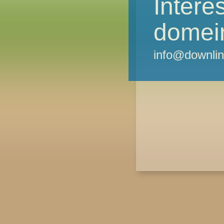
Intere
domei
info@downlin