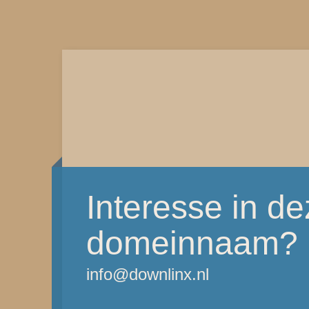
Interesse in d
domeinnaam?
info@downlinx.nl