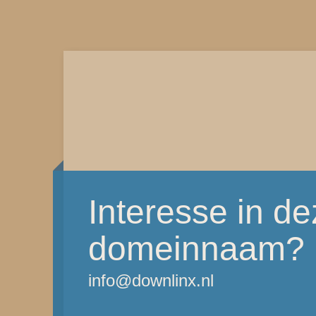
Interesse in d
domeinnaam?
info@downlinx.nl