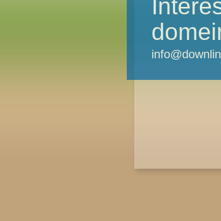
Intere
domei
info@downlin