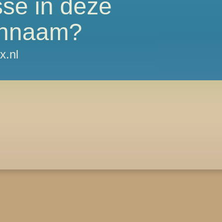
sse in deze
nnaam?
x.nl