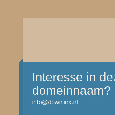
Interesse in d
domeinnaam?
info@downlinx.nl