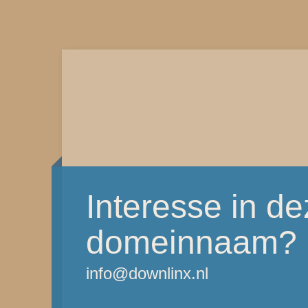
Interesse in d
domeinnaam?
info@downlinx.nl