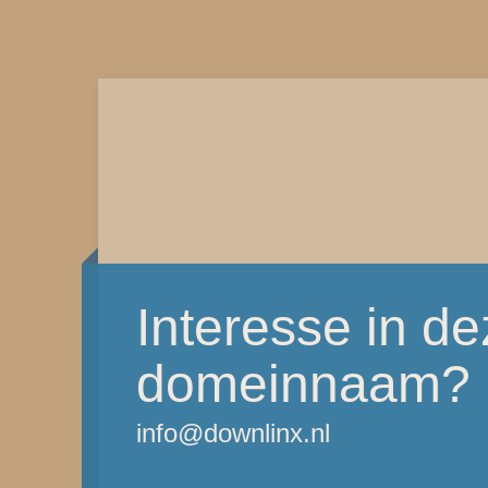
Interesse in d
domeinnaam?
info@downlinx.nl