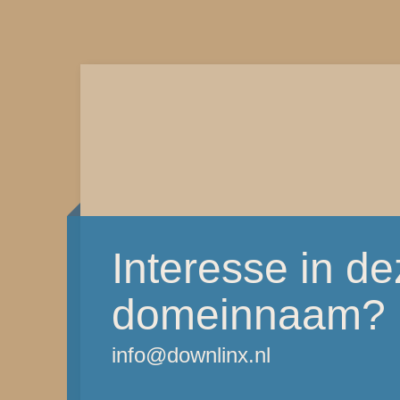
Interesse in d
domeinnaam?
info@downlinx.nl