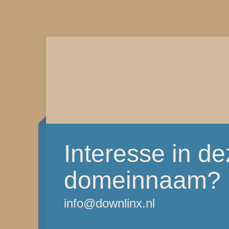
Interesse in d
domeinnaam?
info@downlinx.nl