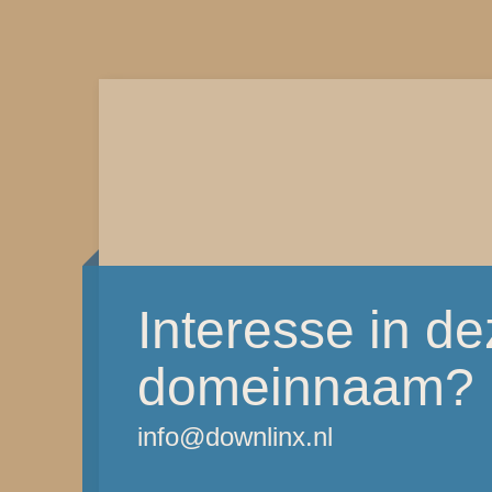
Interesse in d
domeinnaam?
info@downlinx.nl