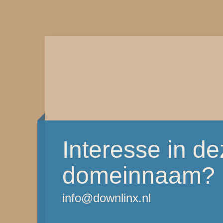
Interesse in d
domeinnaam?
info@downlinx.nl