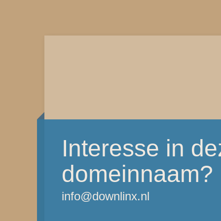
Interesse in d
domeinnaam?
info@downlinx.nl