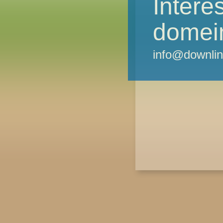
Intere
domei
info@downlin