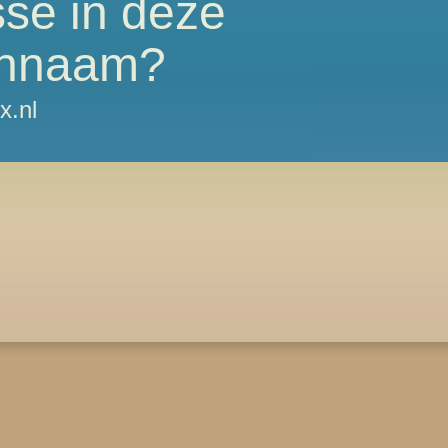
sse in deze
nnaam?
x.nl