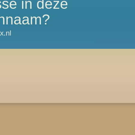
sse in deze
nnaam?
x.nl