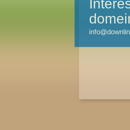
Intere
domei
info@downlin