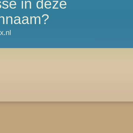
sse in deze
nnaam?
x.nl