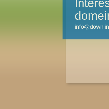
Intere
domei
info@downlin