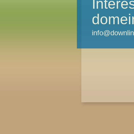
Intere
domei
info@downlin