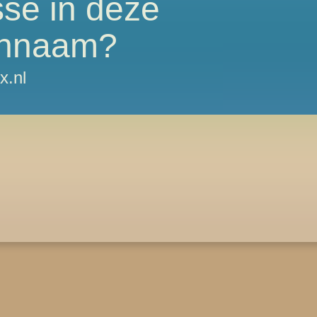
sse in deze
nnaam?
x.nl