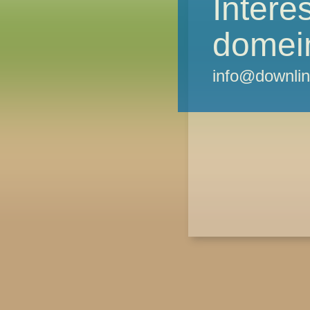
Intere
domei
info@downlin