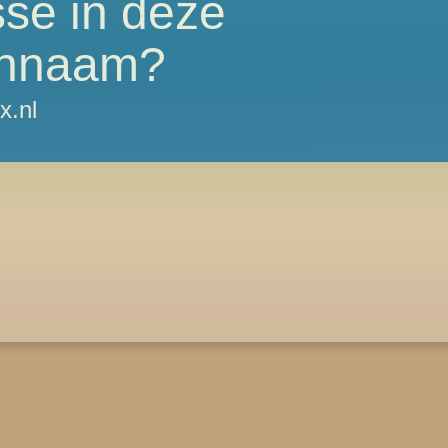
sse in deze
nnaam?
x.nl