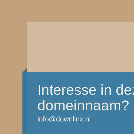
Interesse in d
domeinnaam?
info@downlinx.nl