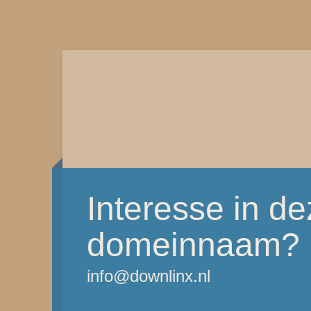
Interesse in d
domeinnaam?
info@downlinx.nl