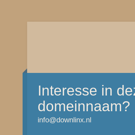
Interesse in d
domeinnaam?
info@downlinx.nl