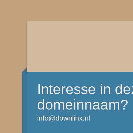
Interesse in d
domeinnaam?
info@downlinx.nl