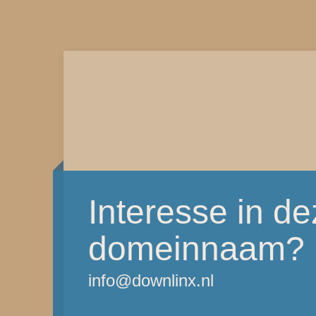
Interesse in d
domeinnaam?
info@downlinx.nl