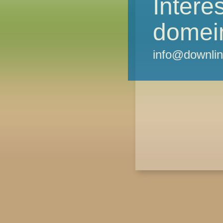
Intere
domei
info@downlin