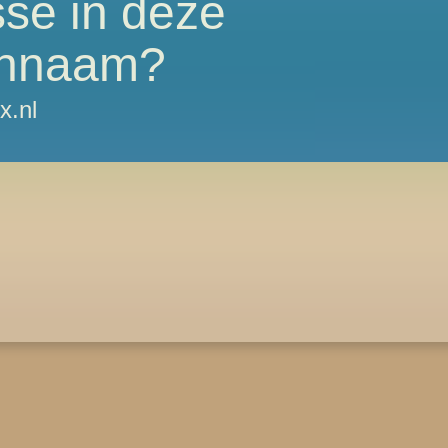
sse in deze
nnaam?
x.nl