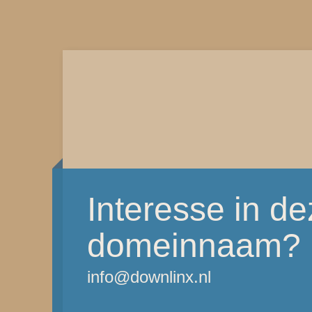
Interesse in d
domeinnaam?
info@downlinx.nl