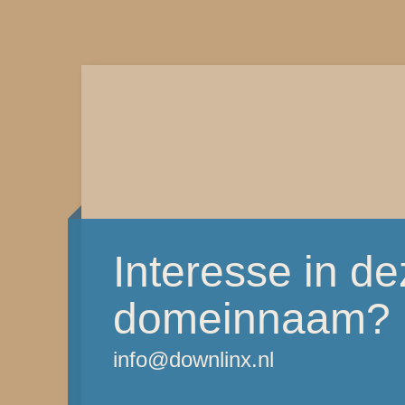
Interesse in d
domeinnaam?
info@downlinx.nl