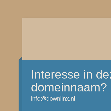
Interesse in d
domeinnaam?
info@downlinx.nl