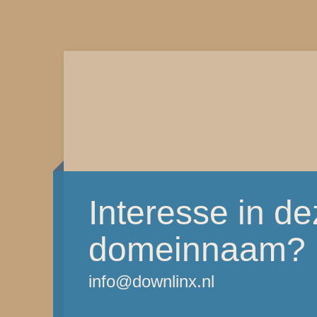
Interesse in d
domeinnaam?
info@downlinx.nl