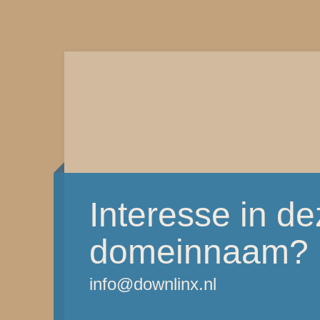
Interesse in d
domeinnaam?
info@downlinx.nl