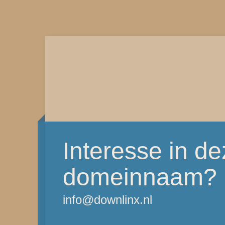
Interesse in d
domeinnaam?
info@downlinx.nl