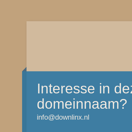
Interesse in d
domeinnaam?
info@downlinx.nl