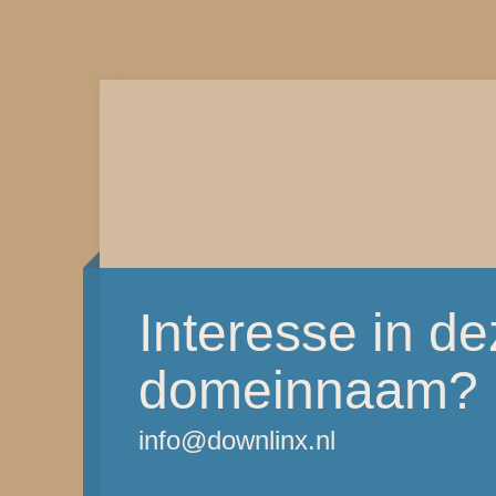
Interesse in d
domeinnaam?
info@downlinx.nl