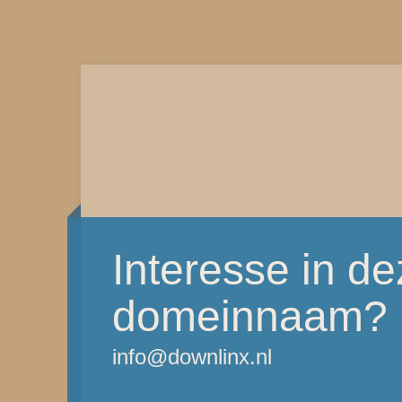
Interesse in d
domeinnaam?
info@downlinx.nl