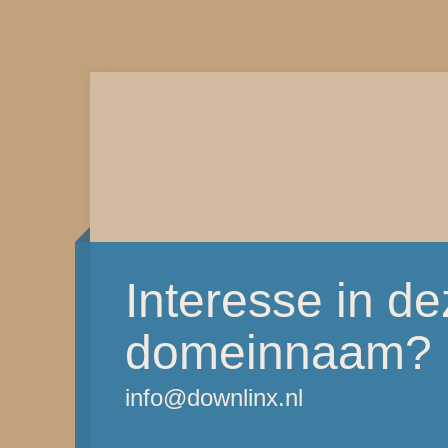
Interesse in d
domeinnaam?
info@downlinx.nl