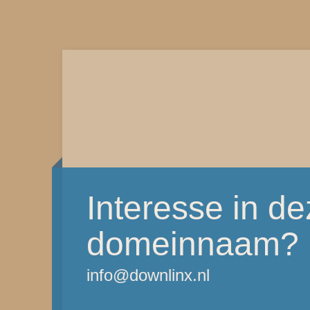
Interesse in d
domeinnaam?
info@downlinx.nl