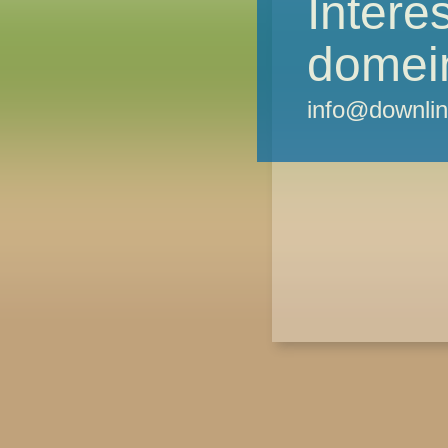
Intere
domei
info@downlin