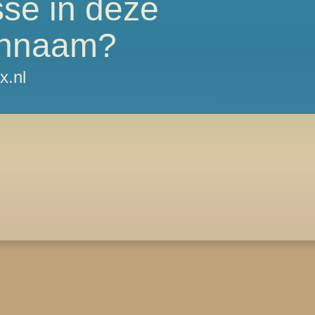
sse in deze
nnaam?
x.nl